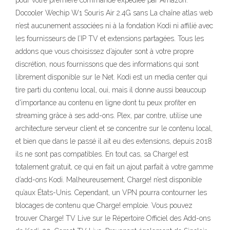
pour votre première commande expédiée par Amazon.
Docooler Wechip W1 Souris Air 2.4G sans La chaîne atlas web
n’est aucunement associées ni à la fondation Kodi ni affilié avec
les fournisseurs de l’IP TV et extensions partagées. Tous les
addons que vous choisissez d’ajouter sont à votre propre
discrétion, nous fournissons que des informations qui sont
librement disponible sur le Net. Kodi est un media center qui
tire parti du contenu local, oui, mais il donne aussi beaucoup
d'importance au contenu en ligne dont tu peux profiter en
streaming grâce à ses add-ons. Plex, par contre, utilise une
architecture serveur client et se concentre sur le contenu local,
et bien que dans le passé il ait eu des extensions, depuis 2018
ils ne sont pas compatibles. En tout cas, sa Charge! est
totalement gratuit, ce qui en fait un ajout parfait à votre gamme
d’add-ons Kodi. Malheureusement, Charge! n’est disponible
qu’aux États-Unis. Cependant, un VPN pourra contourner les
blocages de contenu que Charge! emploie. Vous pouvez
trouver Charge! TV Live sur le Répertoire Officiel des Add-ons