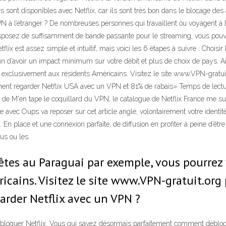
s sont disponibles avec Netflix, car ils sont très bon dans le blocage de
à l’étranger ? De nombreuses personnes qui travaillent ou voyagent à l’é
sposez de suffisamment de bande passante pour le streaming, vous pouve
tflix est assez simple et intuitif, mais voici les 6 étapes à suivre : Choi
n d’avoir un impact minimum sur votre débit et plus de choix de pays. Ai
 exclusivement aux résidents Américains. Visitez le site www.VPN-gratuit
nt regarder Netflix USA avec un VPN et 81% de rabais» Temps de lectur
e M'en tape le coquillard du VPN, le catalogue de Netflix France me suff
ne avec Oups va reposer sur cet article anglé, volontairement votre identi
. En place et une connexion parfaite, de diffusion en profiter à peine d’êtr
us ou les
êtes au Paraguai par exemple, vous pourrez v
cains. Visitez le site www.VPN-gratuit.org 
arder Netflix avec un VPN ?
loquer Netflix. Vous qui savez désormais parfaitement comment débloqu