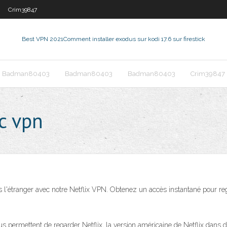
Crim39847
Best VPN 2021
Comment installer exodus sur kodi 17.6 sur firestick
Badman80403
Badman80403
Badman80403
Crim39847
c vpn
is l'étranger avec notre Netflix VPN. Obtenez un accès instantané pour re
permettent de regarder Netflix, la version américaine de Netflix dans d’