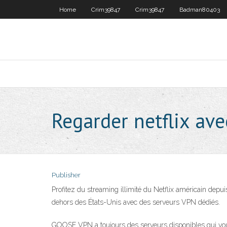
Home
Crim39847
Crim39847
Badman80403
Regarder netflix ave
Publisher
Profitez du streaming illimité du Netflix américain depu
dehors des États-Unis avec des serveurs VPN dédiés.
GOOSE VPN a toujours des serveurs disponibles qui vous 