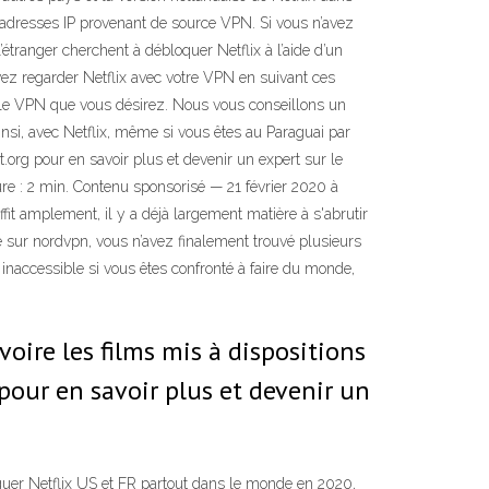
s adresses IP provenant de source VPN. Si vous n’avez
tranger cherchent à débloquer Netflix à l’aide d’un
z regarder Netflix avec votre VPN en suivant ces
sir le VPN que vous désirez. Nous vous conseillons un
nsi, avec Netflix, même si vous êtes au Paraguai par
.org pour en savoir plus et devenir un expert sur le
e : 2 min. Contenu sponsorisé — 21 février 2020 à
it amplement, il y a déjà largement matière à s'abrutir
té sur nordvpn, vous n’avez finalement trouvé plusieurs
e inaccessible si vous êtes confronté à faire du monde,
oire les films mis à dispositions
pour en savoir plus et devenir un
er Netflix US et FR partout dans le monde en 2020,