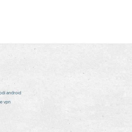
odi android
ne vpn