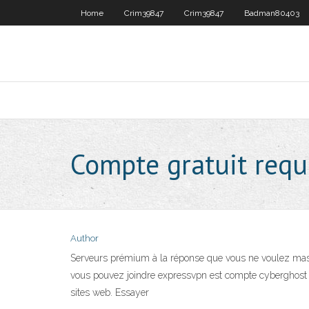
Home
Crim39847
Crim39847
Badman80403
Compte gratuit requ
Author
Serveurs prémium à la réponse que vous ne voulez masqu
vous pouvez joindre expressvpn est compte cyberghost p
sites web. Essayer