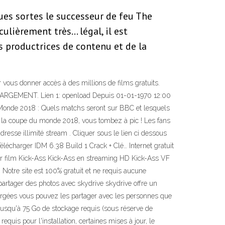
ques sortes le successeur de feu The
ulièrement très… légal, il est
s productrices de contenu et de la
r vous donner accès à des millions de films gratuits.
ARGEMENT. Lien 1: openload Depuis 01-01-1970 12:00
Monde 2018 : Quels matchs seront sur BBC et lesquels
 la coupe du monde 2018, vous tombez à pic ! Les fans
resse illimité stream . Cliquer sous le lien ci dessous
lécharger IDM 6.38 Build 1 Crack + Clé… Internet gratuit
er film Kick-Ass Kick-Ass en streaming HD Kick-Ass VF
Notre site est 100% gratuit et ne requis aucune
t partager des photos avec skydrive skydrive offre un
chargées vous pouvez les partager avec les personnes que
 Jusqu'à 75 Go de stockage requis (sous réserve de
quis pour l'installation, certaines mises à jour, le