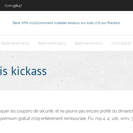
Crim39847
Best VPN 2021
Comment installer exodus sur kodi 17.6 sur firestick
Badman80403
Badman80403
Badman80403
Crim39847
is kickass
er les coupons de sécurité, et ne pourra pas encore profité du dimanche
remium gratuit 2019 entièrement remboursée. Flv, mp 4, 4, vob, wmv, 3 