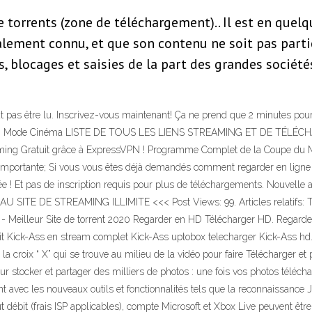
e torrents (zone de téléchargement).. Il est en quel
alement connu, et que son contenu ne soit pas partic
, blocages et saisies de la part des grandes société
eut pas être lu. Inscrivez-vous maintenant! Ça ne prend que 2 minutes pou
r HD. Mode Cinéma LISTE DE TOUS LES LIENS STREAMING ET DE TÉLÉCH
eaming Gratuit grâce à ExpressVPN ! Programme Complet de la Coupe du 
mportante; Si vous vous êtes déjà demandés comment regarder en ligne
 ! Et pas de inscription requis pour plus de téléchargements. Nouvelle ad
AU SITE DE STREAMING ILLIMITE <<< Post Views: 99. Articles relatifs: Té
 - Meilleur Site de torrent 2020 Regarder en HD Télécharger HD. Regard
t Kick-Ass en stream complet Kick-Ass uptobox telecharger Kick-Ass hd. 
 la croix “ X” qui se trouve au milieu de la vidéo pour faire Télécharger e
our stocker et partager des milliers de photos : une fois vos photos télé
ent avec les nouveaux outils et fonctionnalités tels que la reconnaissance
débit (frais ISP applicables), compte Microsoft et Xbox Live peuvent être re