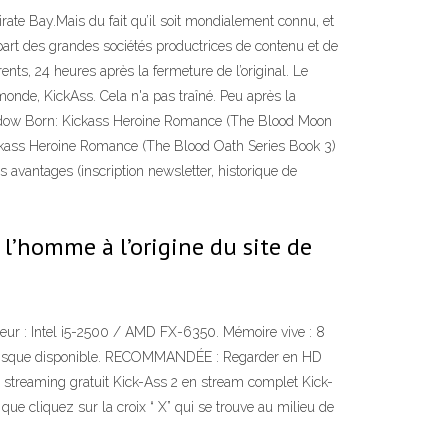
irate Bay.Mais du fait qu’il soit mondialement connu, et
 part des grandes sociétés productrices de contenu et de
ents, 24 heures après la fermeture de l’original. Le
 monde, KickAss. Cela n'a pas traîné. Peu après la
k Shadow Born: Kickass Heroine Romance (The Blood Moon
ickass Heroine Romance (The Blood Oath Series Book 3)
avantages (inscription newsletter, historique de
 l’homme à l’origine du site de
ur : Intel i5-2500 / AMD FX-6350. Mémoire vive : 8
 disque disponible. RECOMMANDÉE : Regarder en HD
 streaming gratuit Kick-Ass 2 en stream complet Kick-
que cliquez sur la croix “ X” qui se trouve au milieu de