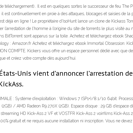
de téléchargement).. Il est en quelques sortes le successeur de feu The P
 il est continuellement en proie à des attaques, blocages et saisies de la
est déjà en ligne ! Le propriétaire d’IsoHunt lance un clone de Kickass Torr
 l’arrestation de l’homme à l’origine du site de torrents le plus visité au
liens BitTorrent sont apparus sur la toile. Achetez et téléchargez eboo
thology : Amazon.fr Achetez et téléchargez ebook Immortal Obsession: K
 MON COMPTE. Kickers vous offre un espace personnel dédié avec que des 
que et créez votre compte dès aujourd’hui.
États-Unis vient d’annoncer l’arrestation de
KickAss.
 : Système d’exploitation : Windows 7 (SP1+)/8.1/10 64bit. Processe
 (2GB) / AMD Radeon R9 270X (2GB). Espace disque : 29 GB d’espace
 streaming HD Kick-Ass 2 VF et VOSTFR Kick-Ass 2 voirfilms Kick-Ass 2
00% gratuit et ne requis aucune installation ni inscription. Vous ne devez 