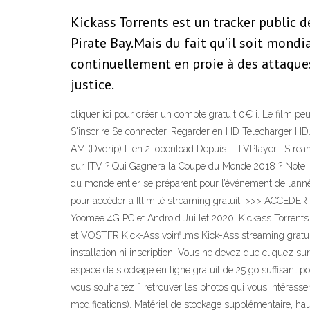
Kickass Torrents est un tracker public d
Pirate Bay.Mais du fait qu’il soit mondi
continuellement en proie à des attaques
justice.
cliquer ici pour créer un compte gratuit 0€ i. Le film p
S'inscrire Se connecter. Regarder en HD Telecharge
AM (Dvdrip) Lien 2: openload Depuis … TVPlayer : Str
sur ITV ? Qui Gagnera la Coupe du Monde 2018 ? Note I
du monde entier se préparent pour l’événement de l’année
pour accéder a Illimité streaming gratuit. >>> ACCEDER 
Yoomee 4G PC et Android Juillet 2020; Kickass Torrents
et VOSTFR Kick-Ass voirfilms Kick-Ass streaming gratui
installation ni inscription. Vous ne devez que cliquez sur
espace de stockage en ligne gratuit de 25 go suffisant p
vous souhaitez [] retrouver les photos qui vous intéress
modifications). Matériel de stockage supplémentaire, haut 