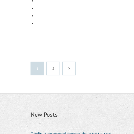
1
2
New Posts