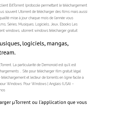
lient BitTorrent (protocole permettant le téléchargement
 plus souvent Utorrent de télécharger des films mais aussi
e qualité mise à jour chaque mois de l’année vous
lms, Séries, Musiques, Logiciels, Jeux, Ebooks Les
ent windows, utorrent windows télécharger gratuit
usiques, logiciels, mangas,
tream.
orrent. La particularité de Demonoid est qu’il est
chargements … Site pour télécharger film gratuit légal
 téléchargement et lecteur de torrents en ligne facile à
eau pour Windows. Pour Windows | Anglais (USA) –
 nos
arger µTorrent ou l'application que vous