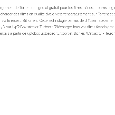
gement de Torrent en ligne et gratuit pour les films, séries, albums, logic
echarger des films en qualite dvd,divx,torrent,gratuitement sur Torrent et 
ier via le réseau BitTorrent. Cette technologie permet de diffuser rapide
ur UpToBox 1fichier Turbobit Télécharger tous vos films favoris gratui
çais a partir de uptobox uploaded turbobit et 1fichier. Wawacity - Tele