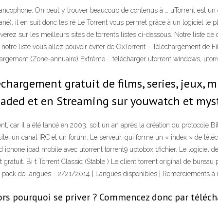
ancophone. On peut y trouver beaucoup de contenus à … µTorrent est un c
tané), il en suit donc les rè Le Torrent vous permet grâce à un logiciel le
uverez sur les meilleurs sites de torrents listés ci-dessous. Notre liste d
otre liste vous allez pouvoir éviter de OxTorrent - Téléchargement de Fi
chargement (Zone-annuaire) Extrême … télécharger utorrent windows, utorr
hargement gratuit de films, series, jeux, m
loaded et en Streaming sur youwatch et mys
car il a été lancé en 2003, soit un an après la création du protocole BitT
 site, un canal IRC et un forum. Le serveur, qui forme un « index » de télé
 iphone ipad mobile avec utorrent torrent9 uptobox 1fichier. Le logiciel de
gratuit. Bi t Torrent Classic (Stable ) Le client torrent original de bur
le pack de langues - 2/21/2014 | Langues disponibles | Remerciements à
alors pourquoi se priver ? Commencez donc par téléch