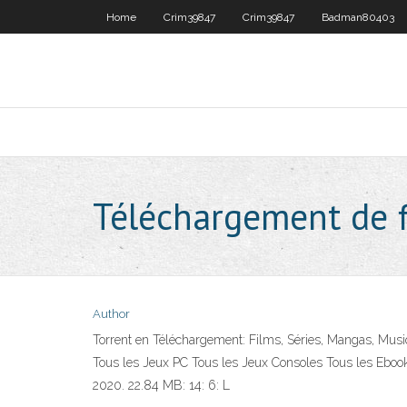
Home
Crim39847
Crim39847
Badman80403
Téléchargement de fi
Author
Torrent en Téléchargement: Films, Séries, Mangas, Musiqu
Tous les Jeux PC Tous les Jeux Consoles Tous les Ebooks
2020. 22.84 MB: 14: 6: L