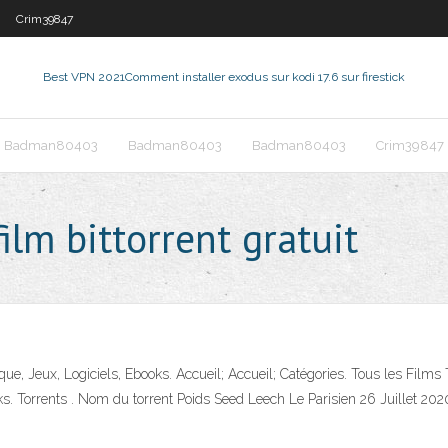
Crim39847
Best VPN 2021
Comment installer exodus sur kodi 17.6 sur firestick
Badman80403
Badman80403
Badman80403
Crim39847
lm bittorrent gratuit
e, Jeux, Logiciels, Ebooks. Accueil; Accueil; Catégories. Tous les Films 
. Torrents . Nom du torrent Poids Seed Leech Le Parisien 26 Juillet 202