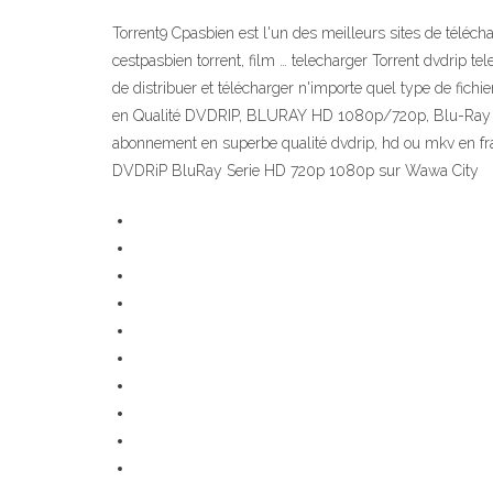
Torrent9 Cpasbien est l'un des meilleurs sites de téléchar
cestpasbien torrent, film … telecharger Torrent dvdrip tel
de distribuer et télécharger n'importe quel type de fich
en Qualité DVDRIP, BLURAY HD 1080p/720p, Blu-Ray 3D s
abonnement en superbe qualité dvdrip, hd ou mkv en fran
DVDRiP BluRay Serie HD 720p 1080p sur Wawa City